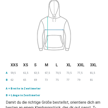
XXS
XS
S
M
L
XL
XXL
3XL
A
59,5
61,5
63,5
67,5
70,5
73,5
77,5
81,5
B
62
65
69
73
75
77
79
81
A = Breite in Zentimeter
B = Länge in Zentimeter
Damit du die richtige Größe bestellst, orientiere dich am
besten an einem Kleidungsstück, das dir gut passt. T-