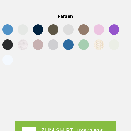
Farben
ZUM SHIRT
UVP 42,90 €