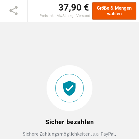
37,90 €
Größe & Mengen
EINSCHULUNG
wählen
Preis inkl. MwSt. zzgl. Versand
JGA
ABSCHLUSS T-SHIRTS
WM FAN ARTIKEL
BIO-BAUMWOLLE
BADELATSCHEN
DTF BOGEN
Sicher bezahlen
Sichere Zahlungsmöglichkeiten, u.a. PayPal,
PRINT ON DEMAND