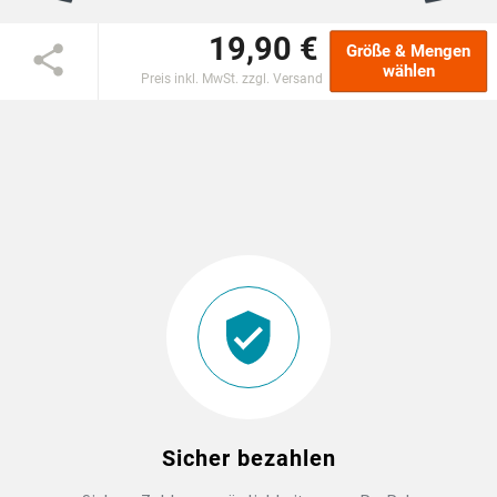
19,90 €
EINSCHULUNG
Größe & Mengen
wählen
Preis inkl. MwSt. zzgl. Versand
JGA
ABSCHLUSS T-SHIRTS
WM FAN ARTIKEL
BIO-BAUMWOLLE
BADELATSCHEN
DTF BOGEN
Sicher bezahlen
PRINT ON DEMAND