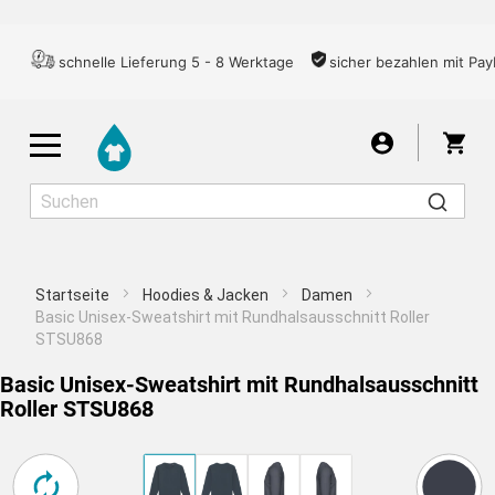
schnelle Lieferung 5 - 8 Werktage
sicher bezahlen mit Pay
War
Startseite
Hoodies & Jacken
Damen
Herren
Damen
Kinder
Basic Unisex-Sweatshirt mit Rundhalsausschnitt Roller
STSU868
Basic Unisex-Sweatshirt mit Rundhalsausschnitt
T-SHIRTS
Roller STSU868
ZENTRIERT
Für ein gutes Druckergebnis empfehlen wir Ihnen,
Ich nehme das Risiko in Kauf
LONGSLEEVES
Motiv wählen
Übernehmen
das Bild aufgrund der zu geringen Auflösung nicht
Wähle aus über 7000 Motiven