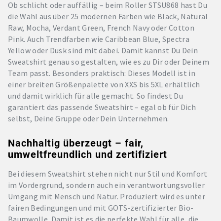
Ob schlicht oder auffällig – beim Roller STSU868 hast Du
die Wahl aus über 25 modernen Farben wie Black, Natural
Raw, Mocha, Verdant Green, French Navy oder Cotton
Pink. Auch Trendfarben wie Caribbean Blue, Spectra
Yellow oder Dusk sind mit dabei. Damit kannst Du Dein
Sweatshirt genau so gestalten, wie es zu Dir oder Deinem
Team passt. Besonders praktisch: Dieses Modell ist in
einer breiten Größenpalette von XXS bis 5XL erhältlich
und damit wirklich für alle gemacht. So findest Du
garantiert das passende Sweatshirt – egal ob für Dich
selbst, Deine Gruppe oder Dein Unternehmen.
Nachhaltig überzeugt – fair,
umweltfreundlich und zertifiziert
Bei diesem Sweatshirt stehen nicht nur Stil und Komfort
im Vordergrund, sondern auch ein verantwortungsvoller
Umgang mit Mensch und Natur. Produziert wird es unter
fairen Bedingungen und mit GOTS-zertifizierter Bio-
Baumwolle. Damit ist es die perfekte Wahl für alle, die