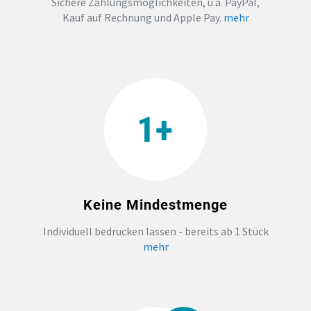
Sichere Zahlungsmöglichkeiten, u.a. PayPal,
Kauf auf Rechnung und Apple Pay.
mehr
TEAMBUILDING
HANDWERK
ZAHNARZTPRAXIS
TEXTILDRUCK NÜRNBERG
SOCKEN PERSONALISIEREN
Keine Mindestmenge
FOTOTASSEN UND MEHR
Individuell bedrucken lassen - bereits ab 1 Stück
mehr