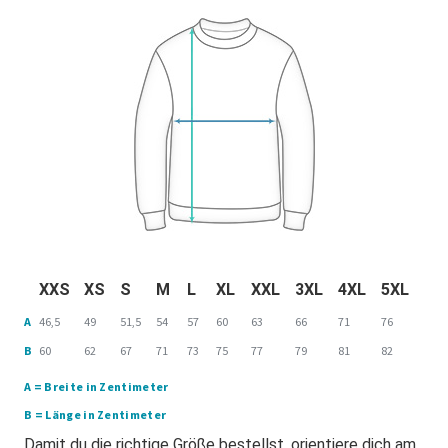
XXS
XS
S
M
L
XL
XXL
3XL
4XL
5XL
A
46,5
49
51,5
54
57
60
63
66
71
76
B
60
62
67
71
73
75
77
79
81
82
A = Breite in Zentimeter
B = Länge in Zentimeter
Damit du die richtige Größe bestellst, orientiere dich am