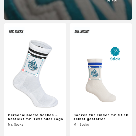
hervor
EINSCHULUNG
JGA
ABSCHLUSS T-SHIRTS
WM FAN ARTIKEL
BIO-BAUMWOLLE
BADELATSCHEN
DTF BOGEN
Personalisierte Socken –
Socken für Kinder mit Stick
bestickt mit Text oder Logo
selbst gestalten
Mr. Socks
Mr. Socks
PRINT ON DEMAND