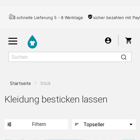
schnelle Lieferung 5 - 8 Werktage
sicher bezahlen mit Pay
War
Startseite
Stick
Herren
Damen
Kinder
Kleidung besticken lassen
T-SHIRTS
Filtern
LONGSLEEVES