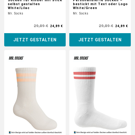
Socken für Kinder mit Stick
Personalisierte Socken –
selbst gestalten
bestickt mit Text oder Logo
White/Lilac
White/Green
Mr. Socks
Mr. Socks
29,89 €
29,89 €
24,89 €
24,89 €
JETZT GESTALTEN
JETZT GESTALTEN