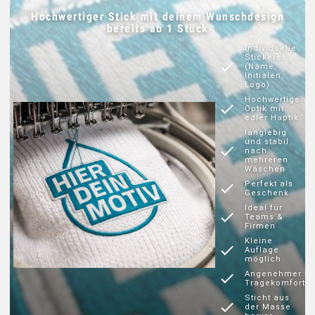
Hochwertiger Stick mit deinem Wunschdesign
HOODIES & SWEATS
bereits ab 1 Stück
Individuelle
Stickerei
POLOSHIRTS
(Name,
Initialen,
Logo)
JACKEN
Hochwertige
Optik mit
edler Haptik
langlebig
BABYKLEIDUNG
und stabil
nach
mehreren
Wäschen
GESCHENKE
Perfekt als
Geschenk
Ideal für
Teams &
GROSSBESTELLUNG
Firmen
Kleine
Auflage
möglich
MARKEN
Angenehmer
Tragekomfort
Sticht aus
SOCKEN BESTICKEN
der Masse