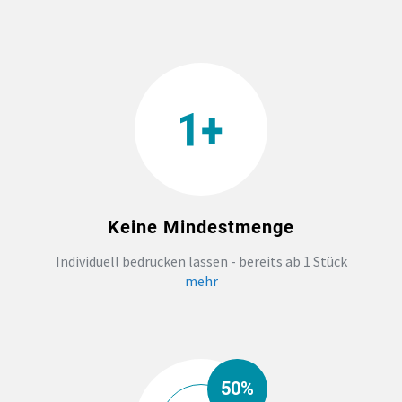
TEAMBUILDING
HANDWERK
ZAHNARZTPRAXIS
TEXTILDRUCK NÜRNBERG
Keine Mindestmenge
SOCKEN PERSONALISIEREN
Individuell bedrucken lassen - bereits ab 1 Stück
mehr
FOTOTASSEN UND MEHR
50%