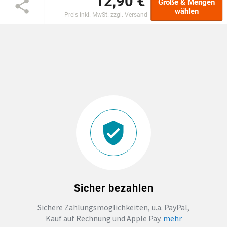
12,90 €
Größe & Mengen
wählen
Preis inkl. MwSt. zzgl. Versand
EINSCHULUNG
JGA
ABSCHLUSS T-SHIRTS
WM FAN ARTIKEL
BIO-BAUMWOLLE
BADELATSCHEN
Sicher bezahlen
DTF BOGEN
Sichere Zahlungsmöglichkeiten, u.a. PayPal,
Kauf auf Rechnung und Apple Pay.
mehr
PRINT ON DEMAND