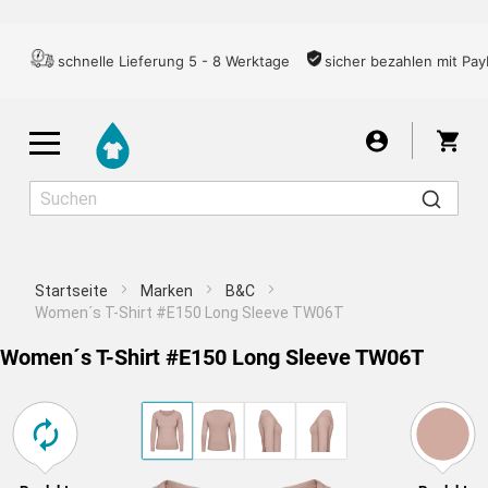
schnelle Lieferung 5 - 8 Werktage
sicher bezahlen mit Pay
War
Startseite
Marken
B&C
Herren
Damen
Kinder
Women´s T-Shirt #E150 Long Sleeve TW06T
Women´s T-Shirt #E150 Long Sleeve TW06T
T-SHIRTS
ZENTRIERT
Für ein gutes Druckergebnis empfehlen wir Ihnen,
Ich nehme das Risiko in Kauf
Motiv wählen
Übernehmen
das Bild aufgrund der zu geringen Auflösung nicht
Wähle aus über 7000 Motiven
Text schreiben
größer zu ziehen. Um das Bild weiter zu
LONGSLEEVES
vergrößern, müssen Sie es in einer höheren