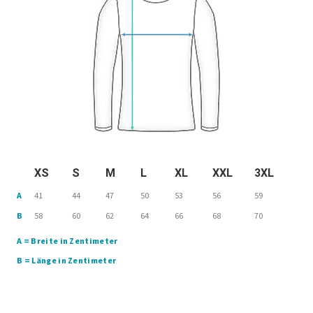
XS
S
M
L
XL
XXL
3XL
A
41
44
47
50
53
56
59
B
58
60
62
64
66
68
70
A = Breite in Zentimeter
B = Länge in Zentimeter