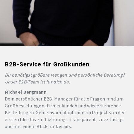
B2B-Service für Großkunden
Du benötigst größere Mengen und persönliche Beratung?
Unser B2B-Team ist für dich da.
Michael Bergmann
Dein persönlicher B2B-Manager für alle Fragen rund um
Großbestellungen, Firmenkunden und wiederkehrende
Bestellungen. Gemeinsam plant ihr dein Projekt von der
ersten Idee bis zur Lieferung – transparent, zuverlässig
und mit einem Blick für Details.