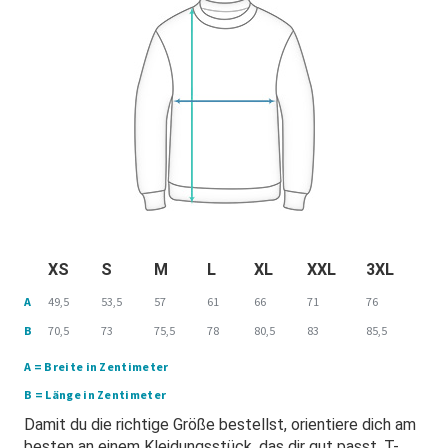
XS
S
M
L
XL
XXL
3XL
A
49,5
53,5
57
61
66
71
76
B
70,5
73
75,5
78
80,5
83
85,5
A = Breite in Zentimeter
B = Länge in Zentimeter
Damit du die richtige Größe bestellst, orientiere dich am
besten an einem Kleidungsstück, das dir gut passt. T-