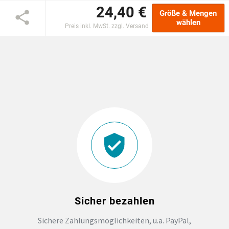
24,40 €
Größe & Mengen
EINSCHULUNG
wählen
Preis inkl. MwSt. zzgl. Versand
JGA
ABSCHLUSS T-SHIRTS
WM FAN ARTIKEL
BIO-BAUMWOLLE
BADELATSCHEN
DTF BOGEN
Sicher bezahlen
Sichere Zahlungsmöglichkeiten, u.a. PayPal,
PRINT ON DEMAND