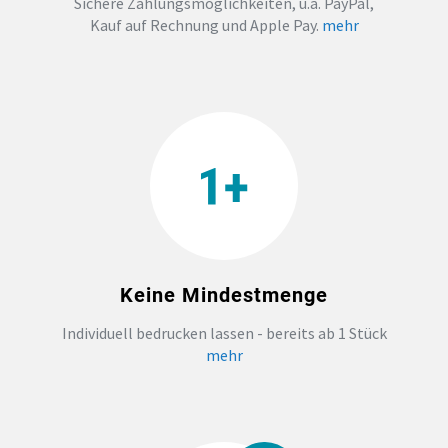
Sichere Zahlungsmöglichkeiten, u.a. PayPal,
Kauf auf Rechnung und Apple Pay.
mehr
TEAMBUILDING
HANDWERK
ZAHNARZTPRAXIS
TEXTILDRUCK NÜRNBERG
SOCKEN PERSONALISIEREN
Keine Mindestmenge
FOTOTASSEN UND MEHR
Individuell bedrucken lassen - bereits ab 1 Stück
mehr