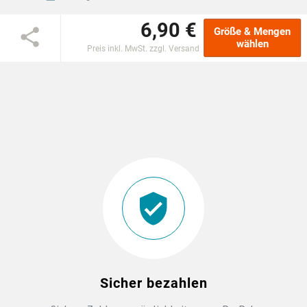
6,90 €
EINSCHULUNG
Größe & Mengen
wählen
Preis inkl. MwSt. zzgl. Versand
JGA
ABSCHLUSS T-SHIRTS
WM FAN ARTIKEL
BIO-BAUMWOLLE
BADELATSCHEN
DTF BOGEN
Sicher bezahlen
PRINT ON DEMAND