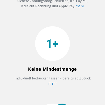
Sichere Zahlungsmöglichkeiten, u.a. PayPal,
Kauf auf Rechnung und Apple Pay.
mehr
TEAMBUILDING
HANDWERK
ZAHNARZTPRAXIS
TEXTILDRUCK NÜRNBERG
SOCKEN PERSONALISIEREN
Keine Mindestmenge
FOTOTASSEN UND MEHR
Individuell bedrucken lassen - bereits ab 1 Stück
mehr