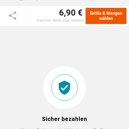
6,90 €
EINSCHULUNG
Größe & Mengen
wählen
Preis inkl. MwSt. zzgl. Versand
JGA
ABSCHLUSS T-SHIRTS
WM FAN ARTIKEL
BIO-BAUMWOLLE
BADELATSCHEN
DTF BOGEN
Sicher bezahlen
PRINT ON DEMAND