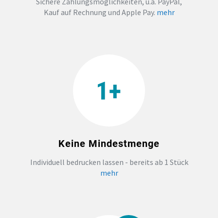
Sichere Zahlungsmöglichkeiten, u.a. PayPal,
Kauf auf Rechnung und Apple Pay.
mehr
TEAMBUILDING
HANDWERK
ZAHNARZTPRAXIS
TEXTILDRUCK NÜRNBERG
SOCKEN PERSONALISIEREN
Keine Mindestmenge
FOTOTASSEN UND MEHR
Individuell bedrucken lassen - bereits ab 1 Stück
mehr