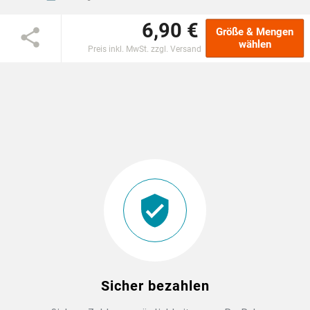
6,90 €
EINSCHULUNG
Größe & Mengen
wählen
Preis inkl. MwSt. zzgl. Versand
JGA
ABSCHLUSS T-SHIRTS
WM FAN ARTIKEL
BIO-BAUMWOLLE
BADELATSCHEN
DTF BOGEN
Sicher bezahlen
PRINT ON DEMAND