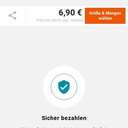
6,90 €
EINSCHULUNG
Größe & Mengen
wählen
Preis inkl. MwSt. zzgl. Versand
JGA
ABSCHLUSS T-SHIRTS
WM FAN ARTIKEL
BIO-BAUMWOLLE
BADELATSCHEN
DTF BOGEN
Sicher bezahlen
PRINT ON DEMAND