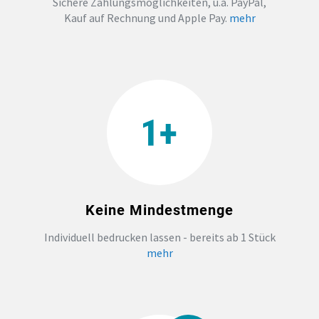
Sichere Zahlungsmöglichkeiten, u.a. PayPal,
Kauf auf Rechnung und Apple Pay.
mehr
PRIDE
TEAMBUILDING
HANDWERK
ZAHNARZTPRAXIS
TEXTILDRUCK NÜRNBERG
Keine Mindestmenge
SOCKEN PERSONALISIEREN
Individuell bedrucken lassen - bereits ab 1 Stück
mehr
FOTOTASSEN UND MEHR