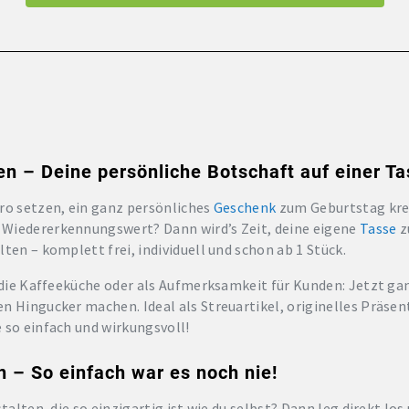
en – Deine persönliche Botschaft auf einer Ta
ro setzen, ein ganz persönliches
Geschenk
zum Geburtstag kre
Wiedererkennungswert? Dann wird’s Zeit, deine eigene
Tasse
z
ten – komplett frei, individuell und schon ab 1 Stück.
, die Kaffeeküche oder als Aufmerksamkeit für Kunden: Jetzt ga
n Hingucker machen. Ideal als Streuartikel, originelles Präsen
 so einfach und wirkungsvoll!
n – So einfach war es noch nie!
talten, die so einzigartig ist wie du selbst? Dann leg direkt los