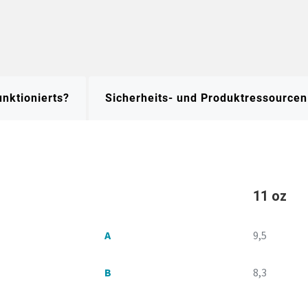
unktionierts?
Sicherheits- und Produktressourcen
11 oz
A
9,5
B
8,3