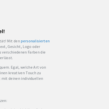
el!
ität! Mit den
personalisierten
Text, Gesicht, Logo oder
 verschiedenen Farben die
erlässt.
equem. Egal, welche Art von
einen kreativen Touch zu
t mit deinen individuellen
tzen: