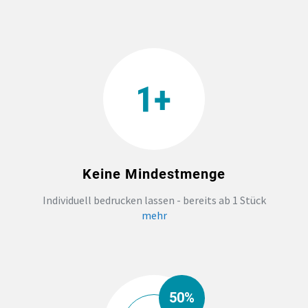
TEAMBUILDING
HANDWERK
ZAHNARZTPRAXIS
TEXTILDRUCK NÜRNBERG
Keine Mindestmenge
SOCKEN PERSONALISIEREN
Individuell bedrucken lassen - bereits ab 1 Stück
mehr
FOTOTASSEN UND MEHR
50%