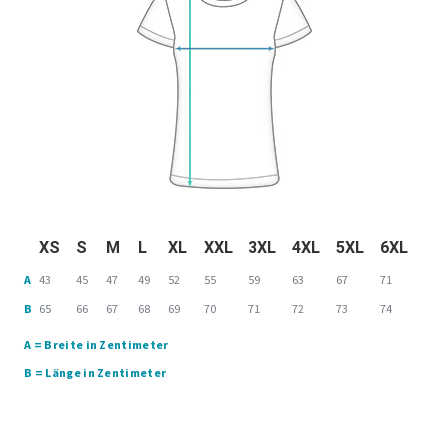
XS
S
M
L
XL
XXL
3XL
4XL
5XL
6XL
A
43
45
47
49
52
55
59
63
67
71
B
65
66
67
68
69
70
71
72
73
74
A = Breite in Zentimeter
B = Länge in Zentimeter