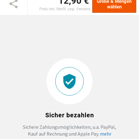
12,90 €
Größe & Mengen
wählen
Preis inkl. MwSt. zzgl. Versand
EINSCHULUNG
JGA
ABSCHLUSS T-SHIRTS
WM FAN ARTIKEL
BIO-BAUMWOLLE
BADELATSCHEN
Sicher bezahlen
DTF BOGEN
Sichere Zahlungsmöglichkeiten, u.a. PayPal,
Kauf auf Rechnung und Apple Pay.
mehr
PRINT ON DEMAND