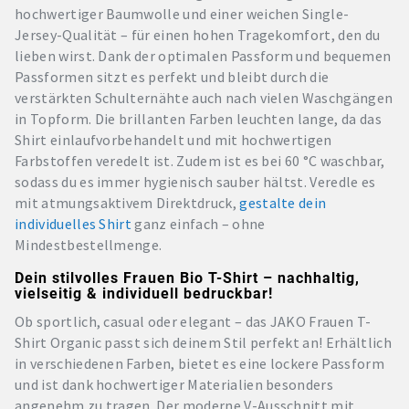
hochwertiger Baumwolle und einer weichen Single-
Jersey-Qualität – für einen hohen Tragekomfort, den du
lieben wirst. Dank der optimalen Passform und bequemen
Passformen sitzt es perfekt und bleibt durch die
verstärkten Schulternähte auch nach vielen Waschgängen
in Topform. Die brillanten Farben leuchten lange, da das
Shirt einlaufvorbehandelt und mit hochwertigen
Farbstoffen veredelt ist. Zudem ist es bei 60 °C waschbar,
sodass du es immer hygienisch sauber hältst. Veredle es
mit atmungsaktivem Direktdruck,
gestalte dein
individuelles Shirt
ganz einfach – ohne
Mindestbestellmenge.
Dein stilvolles Frauen Bio T-Shirt – nachhaltig,
vielseitig & individuell bedruckbar!
Ob sportlich, casual oder elegant – das JAKO Frauen T-
Shirt Organic passt sich deinem Stil perfekt an! Erhältlich
in verschiedenen Farben, bietet es eine lockere Passform
und ist dank hochwertiger Materialien besonders
angenehm zu tragen. Der moderne V-Ausschnitt mit