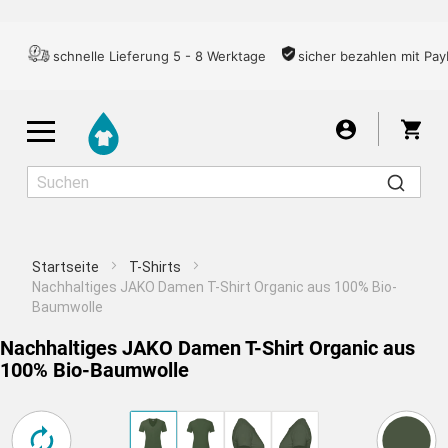
schnelle Lieferung 5 - 8 Werktage
sicher bezahlen mit Pay
War
Startseite
T-Shirts
Herren
Damen
Kinder
Nachhaltiges JAKO Damen T-Shirt Organic aus 100% Bio-
Baumwolle
Nachhaltiges JAKO Damen T-Shirt Organic aus
T-SHIRTS
100% Bio-Baumwolle
ZENTRIERT
Für ein gutes Druckergebnis empfehlen wir Ihnen,
Ich nehme das Risiko in Kauf
LONGSLEEVES
Motiv wählen
Übernehmen
das Bild aufgrund der zu geringen Auflösung nicht
Wähle aus über 7000 Motiven