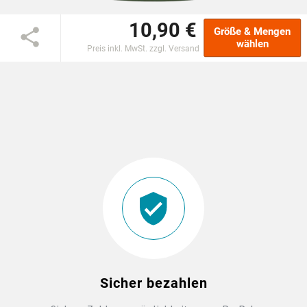
10,90 €
EINSCHULUNG
Größe & Mengen
wählen
Preis inkl. MwSt. zzgl. Versand
JGA
ABSCHLUSS T-SHIRTS
WM FAN ARTIKEL
BIO-BAUMWOLLE
BADELATSCHEN
DTF BOGEN
Sicher bezahlen
PRINT ON DEMAND