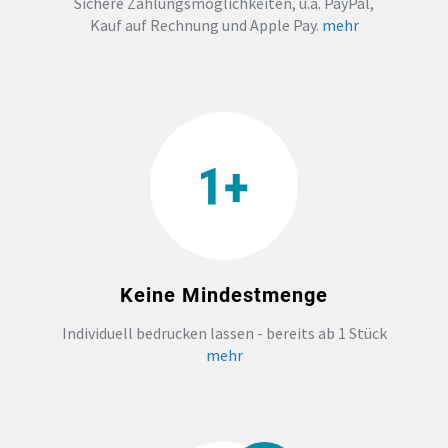
Sichere Zahlungsmöglichkeiten, u.a. PayPal,
Kauf auf Rechnung und Apple Pay.
mehr
TEAMBUILDING
HANDWERK
ZAHNARZTPRAXIS
TEXTILDRUCK NÜRNBERG
SOCKEN PERSONALISIEREN
Keine Mindestmenge
FOTOTASSEN UND MEHR
Individuell bedrucken lassen - bereits ab 1 Stück
mehr