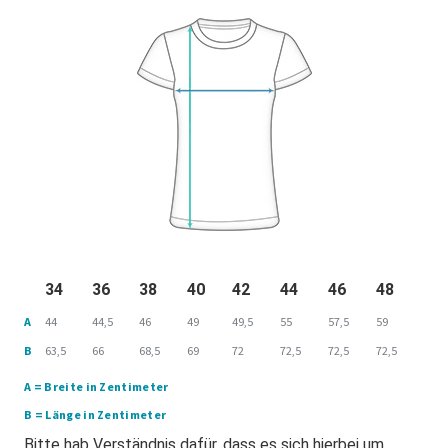
34
36
38
40
42
44
46
48
A
44
44,5
46
49
49,5
55
57,5
59
B
63,5
66
68,5
69
72
72,5
72,5
72,5
A = Breite in Zentimeter
B = Länge in Zentimeter
Bitte hab Verständnis dafür, dass es sich hierbei um