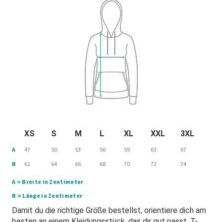
XS
S
M
L
XL
XXL
3XL
A
47
50
53
56
59
63
67
B
61
64
66
68
70
72
74
A = Breite in Zentimeter
B = Länge in Zentimeter
Damit du die richtige Größe bestellst, orientiere dich am
besten an einem Kleidungsstück, das dir gut passt. T-