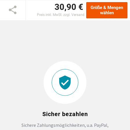
30,90 €
Größe & Mengen
EINSCHULUNG
wählen
Preis inkl. MwSt. zzgl. Versand
JGA
ABSCHLUSS T-SHIRTS
WM FAN ARTIKEL
BIO-BAUMWOLLE
BADELATSCHEN
DTF BOGEN
Sicher bezahlen
Sichere Zahlungsmöglichkeiten, u.a. PayPal,
PRINT ON DEMAND