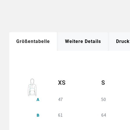
Größentabelle
Weitere Details
Druck
XS
S
A
47
50
B
61
64