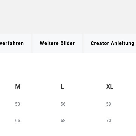
verfahren
Weitere Bilder
Creator Anleitung
M
L
XL
53
56
59
66
68
70