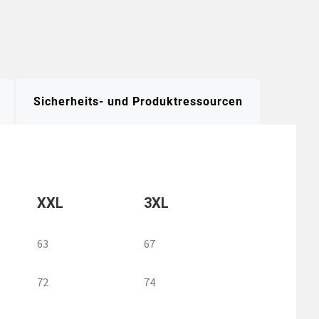
Sicherheits- und Produktressourcen
XXL
3XL
63
67
72
74