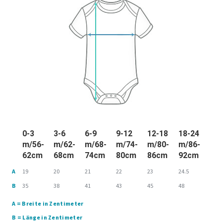
0-3
3-6
6-9
9-12
12-18
18-24
m/56-
m/62-
m/68-
m/74-
m/80-
m/86-
62cm
68cm
74cm
80cm
86cm
92cm
A
19
20
21
22
23
24.5
B
35
38
41
43
45
48
A = Breite in Zentimeter
B = Länge in Zentimeter