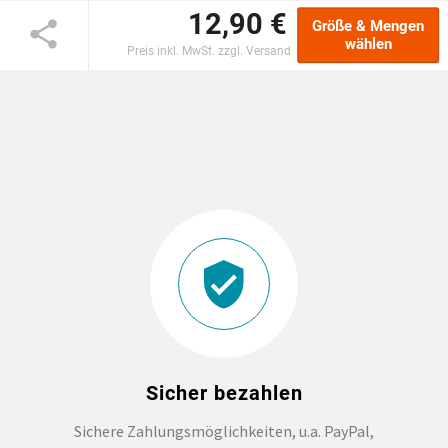
12,90 €
Größe & Mengen
EINSCHULUNG
wählen
Preis inkl. MwSt. zzgl. Versand
JGA
ABSCHLUSS T-SHIRTS
WM FAN ARTIKEL
BIO-BAUMWOLLE
BADELATSCHEN
DTF BOGEN
Sicher bezahlen
Sichere Zahlungsmöglichkeiten, u.a. PayPal,
PRINT ON DEMAND