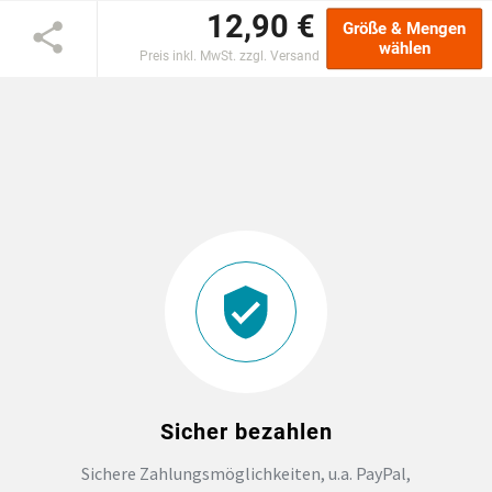
12,90 €
Größe & Mengen
EINSCHULUNG
wählen
Preis inkl. MwSt. zzgl. Versand
JGA
ABSCHLUSS T-SHIRTS
WM FAN ARTIKEL
BIO-BAUMWOLLE
BADELATSCHEN
DTF BOGEN
Sicher bezahlen
Sichere Zahlungsmöglichkeiten, u.a. PayPal,
PRINT ON DEMAND