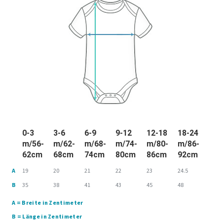
0-3
3-6
6-9
9-12
12-18
18-24
m/56-
m/62-
m/68-
m/74-
m/80-
m/86-
62cm
68cm
74cm
80cm
86cm
92cm
A
19
20
21
22
23
24.5
B
35
38
41
43
45
48
A = Breite in Zentimeter
B = Länge in Zentimeter