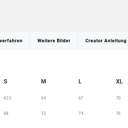
verfahren
Weitere Bilder
Creator Anleitung
S
M
L
XL
61.5
64
67
70
68
72
74
76