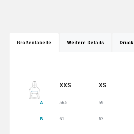
Größentabelle
Weitere Details
Druck
XXS
XS
A
56.5
59
B
61
63