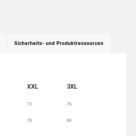
Sicherheits- und Produktressourcen
XXL
3XL
73
76
78
80