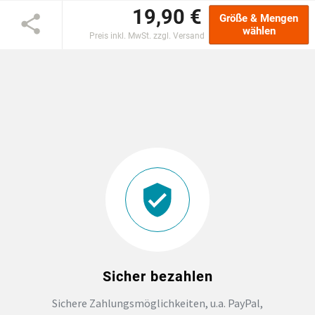
19,90 €
Größe & Mengen
EINSCHULUNG
wählen
Preis inkl. MwSt. zzgl. Versand
JGA
ABSCHLUSS T-SHIRTS
WM FAN ARTIKEL
BIO-BAUMWOLLE
BADELATSCHEN
DTF BOGEN
Sicher bezahlen
Sichere Zahlungsmöglichkeiten, u.a. PayPal,
PRINT ON DEMAND