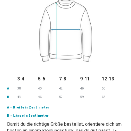
3-4
5-6
7-8
9-11
12-13
A
38
40
42
46
50
B
43
46
52
59
66
A = Breite in Zentimeter
B = Länge in Zentimeter
Damit du die richtige Größe bestellst, orientiere dich am
besten an einem Kleidungsstück, das dir gut passt. T-