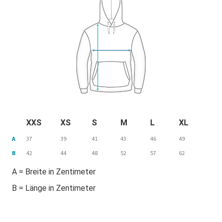
XXS
XS
S
M
L
XL
A
37
39
41
43
46
49
B
42
44
48
52
57
62
A = Breite in Zentimeter
B = Länge in Zentimeter