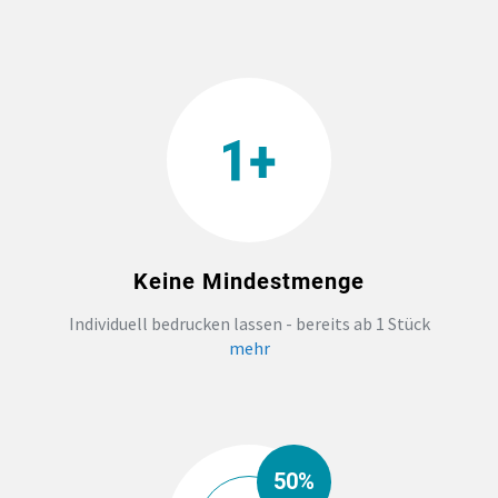
TEAMBUILDING
HANDWERK
ZAHNARZTPRAXIS
TEXTILDRUCK NÜRNBERG
Keine Mindestmenge
SOCKEN PERSONALISIEREN
Individuell bedrucken lassen - bereits ab 1 Stück
mehr
FOTOTASSEN UND MEHR
50%