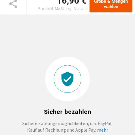
16,90 €
Größe & Mengen
wählen
Preis inkl. MwSt. zzgl. Versand
EINSCHULUNG
JGA
ABSCHLUSS T-SHIRTS
WM FAN ARTIKEL
BIO-BAUMWOLLE
BADELATSCHEN
Sicher bezahlen
DTF BOGEN
Sichere Zahlungsmöglichkeiten, u.a. PayPal,
Kauf auf Rechnung und Apple Pay.
mehr
PRINT ON DEMAND