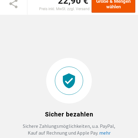
22,90 €
Größe & Mengen
wählen
Preis inkl. MwSt. zzgl. Versand
EINSCHULUNG
JGA
ABSCHLUSS T-SHIRTS
WM FAN ARTIKEL
BIO-BAUMWOLLE
BADELATSCHEN
Sicher bezahlen
DTF BOGEN
Sichere Zahlungsmöglichkeiten, u.a. PayPal,
Kauf auf Rechnung und Apple Pay.
mehr
PRINT ON DEMAND