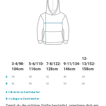
12-
3-4/98-
5-6/110-
7-8/122-
9-11/134-
13/152-
104cm
116cm
128cm
146cm
158cm
A
38
40
42
46
50
B
43
46
52
59
66
A = Breite in Zentimeter
B = Länge in Zentimeter
Damit du die richtige Größe bestellst, orientiere dich am