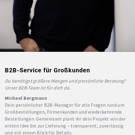
B2B-Service für Großkunden
Du benötigst größere Mengen und persönliche Beratung?
Unser B2B-Team ist für dich da.
Michael Bergmann
Dein persönlicher B2B-Manager für alle Fragen rund um
Großbestellungen, Firmenkunden und wiederkehrende
Bestellungen. Gemeinsam plant ihr dein Projekt von der
ersten Idee bis zur Lieferung – transparent, zuverlässig
und mit einem Blick für Details.