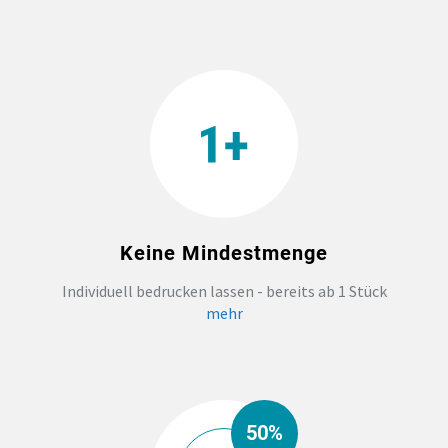
TEAMBUILDING
HANDWERK
ZAHNARZTPRAXIS
TEXTILDRUCK NÜRNBERG
Keine Mindestmenge
SOCKEN PERSONALISIEREN
Individuell bedrucken lassen - bereits ab 1 Stück
mehr
FOTOTASSEN UND MEHR
50%