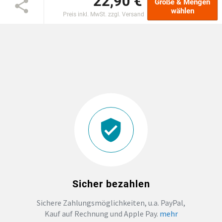
22,90 €
Größe & Mengen
wählen
Preis inkl. MwSt. zzgl. Versand
EINSCHULUNG
JGA
ABSCHLUSS T-SHIRTS
WM FAN ARTIKEL
BIO-BAUMWOLLE
BADELATSCHEN
Sicher bezahlen
DTF BOGEN
Sichere Zahlungsmöglichkeiten, u.a. PayPal,
Kauf auf Rechnung und Apple Pay.
mehr
PRINT ON DEMAND