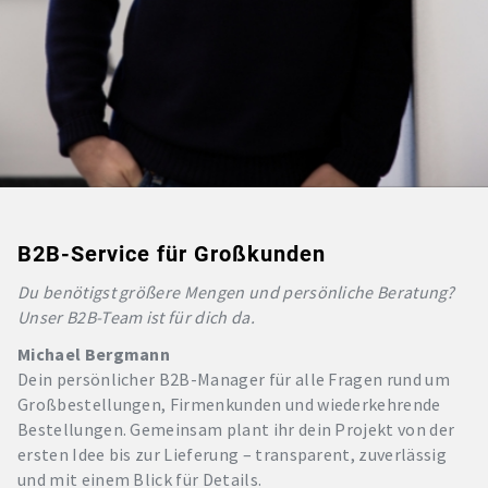
B2B-Service für Großkunden
Du benötigst größere Mengen und persönliche Beratung?
Unser B2B-Team ist für dich da.
Michael Bergmann
Dein persönlicher B2B-Manager für alle Fragen rund um
Großbestellungen, Firmenkunden und wiederkehrende
Bestellungen. Gemeinsam plant ihr dein Projekt von der
ersten Idee bis zur Lieferung – transparent, zuverlässig
und mit einem Blick für Details.