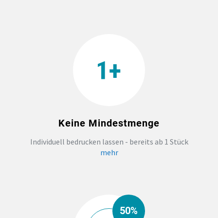
TEAMBUILDING
HANDWERK
ZAHNARZTPRAXIS
TEXTILDRUCK NÜRNBERG
Keine Mindestmenge
SOCKEN PERSONALISIEREN
Individuell bedrucken lassen - bereits ab 1 Stück
mehr
FOTOTASSEN UND MEHR
50%