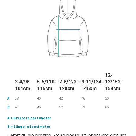
12-
3-4/98-
5-6/110-
7-8/122-
9-11/134-
13/152-
104cm
116cm
128cm
146cm
158cm
A
38
40
42
46
50
B
43
46
52
59
66
A = Breite in Zentimeter
B = Länge in Zentimeter
Damit du die richtige Größe bestellst, orientiere dich am