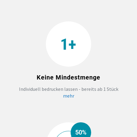
TEAMBUILDING
HANDWERK
ZAHNARZTPRAXIS
TEXTILDRUCK NÜRNBERG
Keine Mindestmenge
SOCKEN PERSONALISIEREN
Individuell bedrucken lassen - bereits ab 1 Stück
mehr
FOTOTASSEN UND MEHR
50%