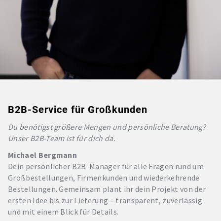
B2B-Service für Großkunden
Du benötigst größere Mengen und persönliche Beratung?
Unser B2B-Team ist für dich da.
Michael Bergmann
Dein persönlicher B2B-Manager für alle Fragen rund um
Großbestellungen, Firmenkunden und wiederkehrende
Bestellungen. Gemeinsam plant ihr dein Projekt von der
ersten Idee bis zur Lieferung – transparent, zuverlässig
und mit einem Blick für Details.