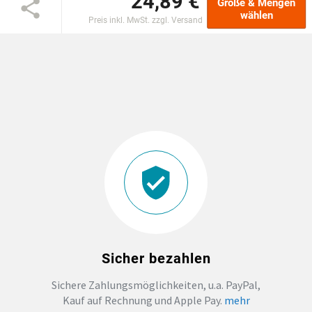
24,89 €
Größe & Mengen
wählen
Preis inkl. MwSt. zzgl. Versand
EINSCHULUNG
JGA
ABSCHLUSS T-SHIRTS
WM FAN ARTIKEL
BIO-BAUMWOLLE
BADELATSCHEN
Sicher bezahlen
DTF BOGEN
Sichere Zahlungsmöglichkeiten, u.a. PayPal,
Kauf auf Rechnung und Apple Pay.
mehr
PRINT ON DEMAND