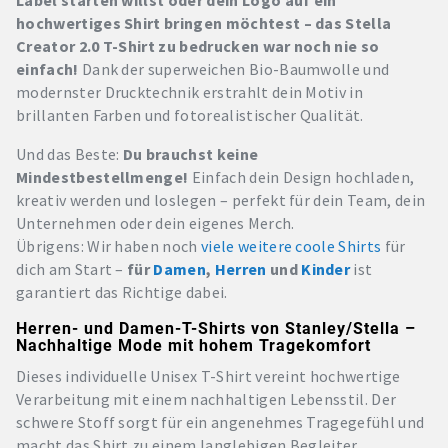
hochwertiges Shirt bringen möchtest – das Stella
Creator 2.0 T-Shirt zu bedrucken war noch nie so
einfach!
Dank der superweichen Bio-Baumwolle und
modernster Drucktechnik erstrahlt dein Motiv in
brillanten Farben und fotorealistischer Qualität.
Und das Beste:
Du brauchst keine
Mindestbestellmenge!
Einfach dein Design hochladen,
kreativ werden und loslegen – perfekt für dein Team, dein
Unternehmen oder dein eigenes Merch.
Übrigens: Wir haben noch
viele weitere coole Shirts
für
dich am Start –
für
Damen
,
Herren
und
Kinder
ist
garantiert das Richtige dabei.
Herren- und Damen-T-Shirts von Stanley/Stella –
Nachhaltige Mode mit hohem Tragekomfort
Dieses individuelle Unisex T-Shirt vereint hochwertige
Verarbeitung mit einem nachhaltigen Lebensstil. Der
schwere Stoff sorgt für ein angenehmes Tragegefühl und
macht das Shirt zu einem langlebigen Begleiter.