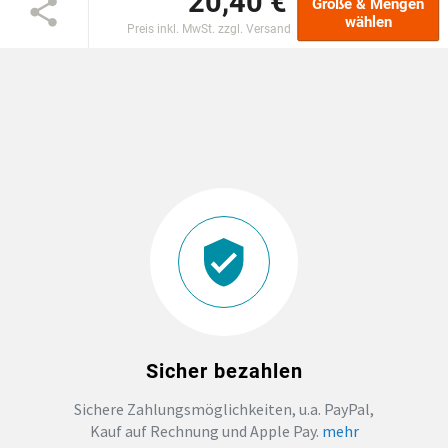
20,40 €
Größe & Mengen
wählen
Preis inkl. MwSt. zzgl. Versand
EINSCHULUNG
JGA
ABSCHLUSS T-SHIRTS
WM FAN ARTIKEL
BIO-BAUMWOLLE
BADELATSCHEN
Sicher bezahlen
DTF BOGEN
Sichere Zahlungsmöglichkeiten, u.a. PayPal,
Kauf auf Rechnung und Apple Pay.
mehr
PRINT ON DEMAND