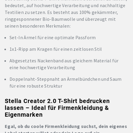
bedeutet, auf hochwertige Verarbeitung und nachhaltige
Textilien zu setzen. Es besteht aus 100% gekämmter,
ringgesponnener Bio-Baumwolle und überzeugt mit
seinen besonderen Merkmalen:
Set-In Ärmel für eine optimale Passform
1x1-Ripp am Kragen für einen zeitlosen Stil
Abgesetztes Nackenband aus gleichem Material für
eine hochwertige Verarbeitung
Doppelnaht-Steppnaht an Ärmelbündchen und Saum
für eine robuste Struktur
Stella Creator 2.0 T-Shirt bedrucken
lassen – Ideal für Firmenkleidung &
Eigenmarken
Egal, ob du coole Firmenkleidung suchst, dein eigenes
Label starten willst oder dein Logo auf ein