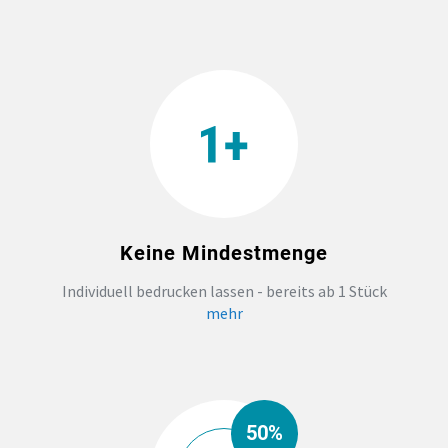
TEAMBUILDING
HANDWERK
ZAHNARZTPRAXIS
TEXTILDRUCK NÜRNBERG
Keine Mindestmenge
SOCKEN PERSONALISIEREN
Individuell bedrucken lassen - bereits ab 1 Stück
mehr
FOTOTASSEN UND MEHR
50%