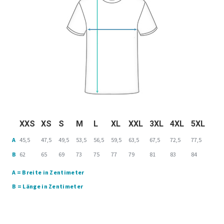
XXS
XS
S
M
L
XL
XXL
3XL
4XL
5XL
A
45,5
47,5
49,5
53,5
56,5
59,5
63,5
67,5
72,5
77,5
B
62
65
69
73
75
77
79
81
83
84
A = Breite in Zentimeter
B = Länge in Zentimeter