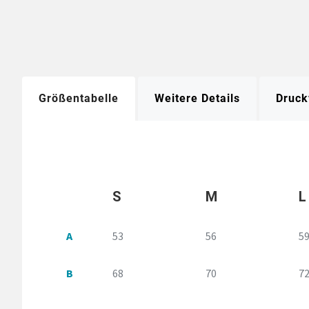
Größentabelle
Weitere Details
Druck
S
M
L
A
53
56
5
B
68
70
7