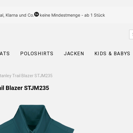
al, Klarna und Co.
keine Mindestmenge - ab 1 Stück
EATS
POLOSHIRTS
JACKEN
KIDS & BABYS
tanley Trail Blazer STJM235
ail Blazer STJM235
Motiv wählen