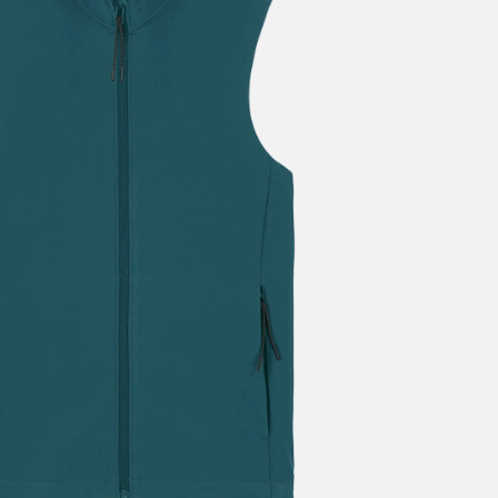
Foto hochladen
Text schreiben
Cool Font hinzufügen
Namen & Nummern
Produkt wählen