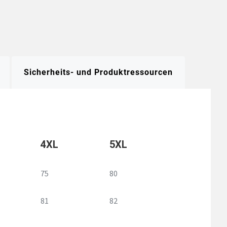
Sicherheits- und Produktressourcen
4XL
5XL
75
80
81
82