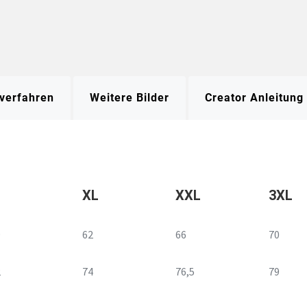
verfahren
Weitere Bilder
Creator Anleitung
XL
XXL
3XL
9
62
66
70
2
74
76,5
79