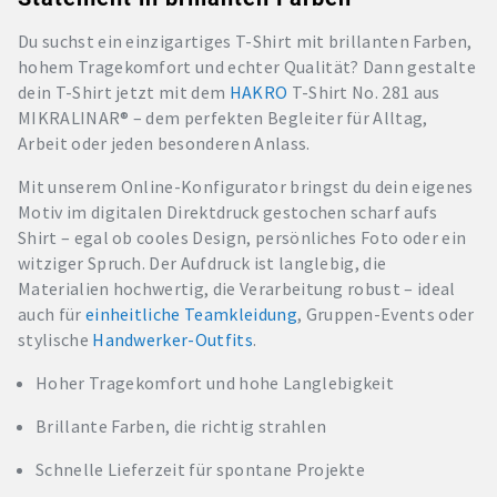
Du suchst ein einzigartiges T-Shirt mit brillanten Farben,
hohem Tragekomfort und echter Qualität? Dann gestalte
dein T-Shirt jetzt mit dem
HAKRO
T-Shirt No. 281 aus
MIKRALINAR® – dem perfekten Begleiter für Alltag,
Arbeit oder jeden besonderen Anlass.
Mit unserem Online-Konfigurator bringst du dein eigenes
Motiv im digitalen Direktdruck gestochen scharf aufs
Shirt – egal ob cooles Design, persönliches Foto oder ein
witziger Spruch. Der Aufdruck ist langlebig, die
Materialien hochwertig, die Verarbeitung robust – ideal
auch für
einheitliche Teamkleidung
, Gruppen-Events oder
stylische
Handwerker-Outfits
.
Hoher Tragekomfort und hohe Langlebigkeit
Brillante Farben, die richtig strahlen
Schnelle Lieferzeit für spontane Projekte