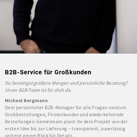
B2B-Service für Großkunden
Du benötigst größere Mengen und persönliche Beratung?
Unser B2B-Team ist für dich da.
Michael Bergmann
Dein persönlicher B2B-Manager für alle Fragen rund um
Großbestellungen, Firmenkunden und wiederkehrende
Bestellungen. Gemeinsam plant ihr dein Projekt von der
ersten Idee bis zur Lieferung – transparent, zuverlässig
und mit einem Blick für Details.