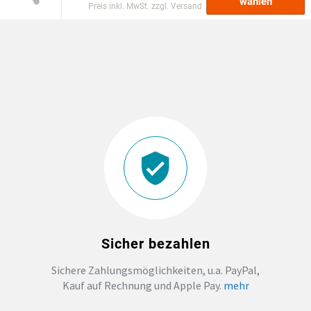
wählen
Preis inkl. MwSt. zzgl. Versand
EINSCHULUNG
JGA
ABSCHLUSS T-SHIRTS
WM FAN ARTIKEL
BIO-BAUMWOLLE
BADELATSCHEN
Sicher bezahlen
DTF BOGEN
Sichere Zahlungsmöglichkeiten, u.a. PayPal,
Kauf auf Rechnung und Apple Pay.
mehr
PRINT ON DEMAND