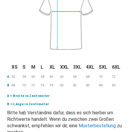
XS
S
M
L
XL
XXL
3XL
4XL
5XL
6XL
A
52
54
56
58
60
62
66
68
70
72
B
68
70
73
76
79
81
82
83
84
85
A = Breite in Zentimeter
B = Länge in Zentimeter
Bitte hab Verständnis dafür, dass es sich hierbei um
Richtwerte handelt. Wenn du zwischen zwei Größen
schwankst, empfehlen wir dir, eine
Musterbestellung
zu