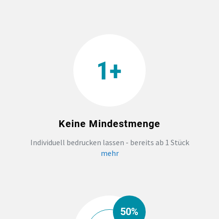
TEAMBUILDING
HANDWERK
ZAHNARZTPRAXIS
TEXTILDRUCK NÜRNBERG
Keine Mindestmenge
SOCKEN PERSONALISIEREN
Individuell bedrucken lassen - bereits ab 1 Stück
mehr
FOTOTASSEN UND MEHR
50%