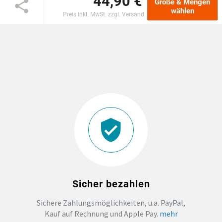
44,90 €
Größe & Mengen
wählen
Preis inkl. MwSt. zzgl. Versand
EINSCHULUNG
JGA
ABSCHLUSS T-SHIRTS
WM FAN ARTIKEL
BIO-BAUMWOLLE
BADELATSCHEN
Sicher bezahlen
DTF BOGEN
Sichere Zahlungsmöglichkeiten, u.a. PayPal,
Kauf auf Rechnung und Apple Pay.
mehr
PRINT ON DEMAND