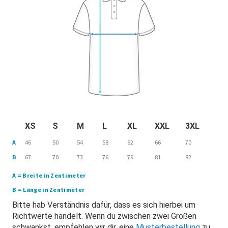
XS
S
M
L
XL
XXL
3XL
A
46
50
54
58
62
66
70
B
67
70
73
76
79
81
82
A = Breite in Zentimeter
B = Länge in Zentimeter
Bitte hab Verständnis dafür, dass es sich hierbei um
Richtwerte handelt. Wenn du zwischen zwei Größen
schwankst, empfehlen wir dir, eine
Musterbestellung
zu