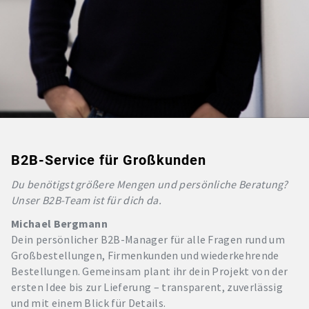
B2B-Service für Großkunden
Du benötigst größere Mengen und persönliche Beratung?
Unser B2B-Team ist für dich da.
Michael Bergmann
Dein persönlicher B2B-Manager für alle Fragen rund um
Großbestellungen, Firmenkunden und wiederkehrende
Bestellungen. Gemeinsam plant ihr dein Projekt von der
ersten Idee bis zur Lieferung – transparent, zuverlässig
und mit einem Blick für Details.