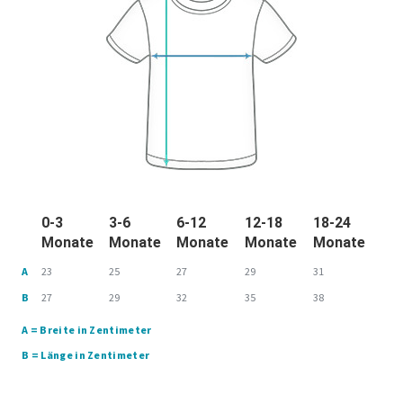
0-3
3-6
6-12
12-18
18-24
Monate
Monate
Monate
Monate
Monate
A
23
25
27
29
31
B
27
29
32
35
38
A = Breite in Zentimeter
B = Länge in Zentimeter