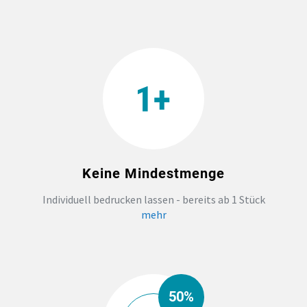
TEAMBUILDING
HANDWERK
ZAHNARZTPRAXIS
TEXTILDRUCK NÜRNBERG
Keine Mindestmenge
SOCKEN PERSONALISIEREN
Individuell bedrucken lassen - bereits ab 1 Stück
mehr
FOTOTASSEN UND MEHR
50%