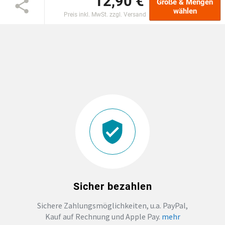
12,90 €
Größe & Mengen
wählen
Preis inkl. MwSt. zzgl. Versand
EINSCHULUNG
JGA
ABSCHLUSS T-SHIRTS
WM FAN ARTIKEL
BIO-BAUMWOLLE
BADELATSCHEN
Sicher bezahlen
DTF BOGEN
Sichere Zahlungsmöglichkeiten, u.a. PayPal,
Kauf auf Rechnung und Apple Pay.
mehr
PRINT ON DEMAND