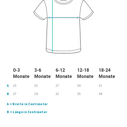
0-3
3-6
6-12
12-18
18-24
Monate
Monate
Monate
Monate
Monate
A
23
25
27
29
31
B
27
29
32
35
38
A = Breite in Zentimeter
B = Länge in Zentimeter