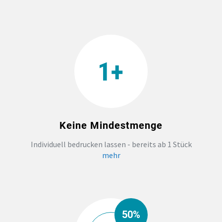
TEAMBUILDING
HANDWERK
ZAHNARZTPRAXIS
TEXTILDRUCK NÜRNBERG
Keine Mindestmenge
SOCKEN PERSONALISIEREN
Individuell bedrucken lassen - bereits ab 1 Stück
mehr
FOTOTASSEN UND MEHR
50%