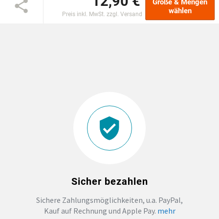
12,90 €
Größe & Mengen
wählen
Preis inkl. MwSt. zzgl. Versand
EINSCHULUNG
JGA
ABSCHLUSS T-SHIRTS
WM FAN ARTIKEL
BIO-BAUMWOLLE
BADELATSCHEN
Sicher bezahlen
DTF BOGEN
Sichere Zahlungsmöglichkeiten, u.a. PayPal,
Kauf auf Rechnung und Apple Pay.
mehr
PRINT ON DEMAND