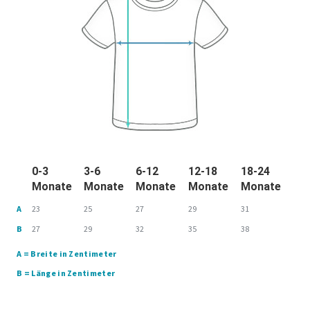
0-3
3-6
6-12
12-18
18-24
Monate
Monate
Monate
Monate
Monate
A
23
25
27
29
31
B
27
29
32
35
38
A = Breite in Zentimeter
B = Länge in Zentimeter