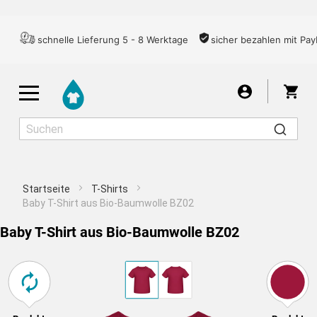
schnelle Lieferung 5 - 8 Werktage
sicher bezahlen mit Pay
War
Startseite
T-Shirts
Herren
Damen
Kinder
Baby T-Shirt aus Bio-Baumwolle BZ02
Baby T-Shirt aus Bio-Baumwolle BZ02
T-SHIRTS
ZENTRIERT
Für ein gutes Druckergebnis empfehlen wir Ihnen,
Ich nehme das Risiko in Kauf
Motiv wählen
Übernehmen
das Bild aufgrund der zu geringen Auflösung nicht
Wähle aus über 7000 Motiven
Text schreiben
größer zu ziehen. Um das Bild weiter zu
LONGSLEEVES
vergrößern, müssen Sie es in einer höheren