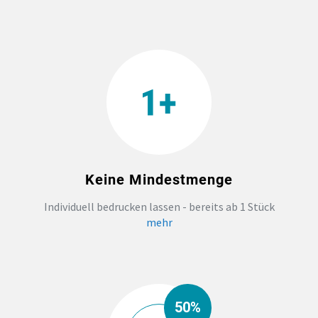
TEAMBUILDING
HANDWERK
ZAHNARZTPRAXIS
TEXTILDRUCK NÜRNBERG
Keine Mindestmenge
SOCKEN PERSONALISIEREN
Individuell bedrucken lassen - bereits ab 1 Stück
mehr
FOTOTASSEN UND MEHR
50%