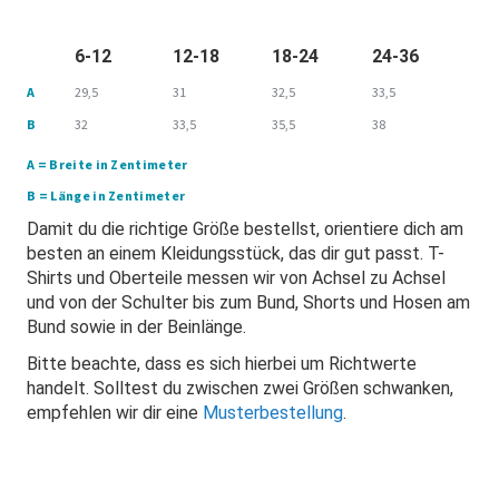
6-12
12-18
18-24
24-36
A
29,5
31
32,5
33,5
B
32
33,5
35,5
38
A = Breite in Zentimeter
B = Länge in Zentimeter
Damit du die richtige Größe bestellst, orientiere dich am
besten an einem Kleidungsstück, das dir gut passt. T-
Shirts und Oberteile messen wir von Achsel zu Achsel
und von der Schulter bis zum Bund, Shorts und Hosen am
Bund sowie in der Beinlänge.
Bitte beachte, dass es sich hierbei um Richtwerte
handelt. Solltest du zwischen zwei Größen schwanken,
empfehlen wir dir eine
Musterbestellung
.