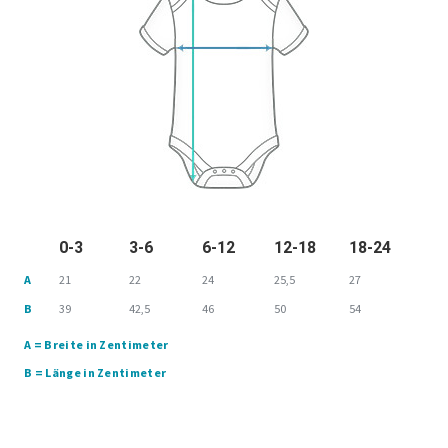
0-3
3-6
6-12
12-18
18-24
A
21
22
24
25,5
27
B
39
42,5
46
50
54
A = Breite in Zentimeter
B = Länge in Zentimeter