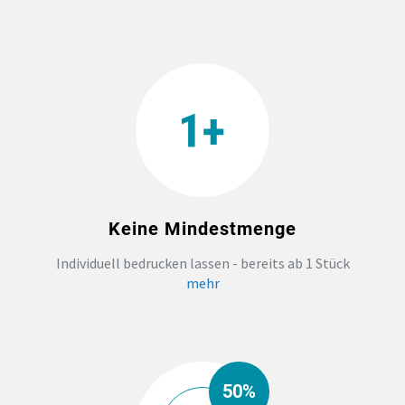
TEAMBUILDING
HANDWERK
ZAHNARZTPRAXIS
TEXTILDRUCK NÜRNBERG
Keine Mindestmenge
SOCKEN PERSONALISIEREN
Individuell bedrucken lassen - bereits ab 1 Stück
mehr
FOTOTASSEN UND MEHR
50%