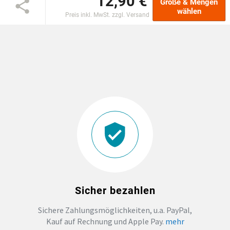
12,90 €
Größe & Mengen
wählen
Preis inkl. MwSt. zzgl. Versand
EINSCHULUNG
JGA
ABSCHLUSS T-SHIRTS
WM FAN ARTIKEL
BIO-BAUMWOLLE
BADELATSCHEN
Sicher bezahlen
DTF BOGEN
Sichere Zahlungsmöglichkeiten, u.a. PayPal,
Kauf auf Rechnung und Apple Pay.
mehr
PRINT ON DEMAND