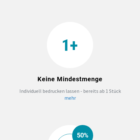
PRIDE
TEAMBUILDING
HANDWERK
ZAHNARZTPRAXIS
Keine Mindestmenge
TEXTILDRUCK NÜRNBERG
Individuell bedrucken lassen - bereits ab 1 Stück
mehr
SOCKEN PERSONALISIEREN
FOTOTASSEN UND MEHR
50%