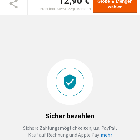
12,90 €
Größe & Mengen
wählen
Preis inkl. MwSt. zzgl. Versand
EINSCHULUNG
JGA
ABSCHLUSS T-SHIRTS
WM FAN ARTIKEL
BIO-BAUMWOLLE
BADELATSCHEN
Sicher bezahlen
DTF BOGEN
Sichere Zahlungsmöglichkeiten, u.a. PayPal,
Kauf auf Rechnung und Apple Pay.
mehr
PRINT ON DEMAND