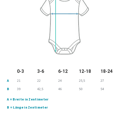
0-3
3-6
6-12
12-18
18-24
A
21
22
24
25,5
27
B
39
42,5
46
50
54
A = Breite in Zentimeter
B = Länge in Zentimeter